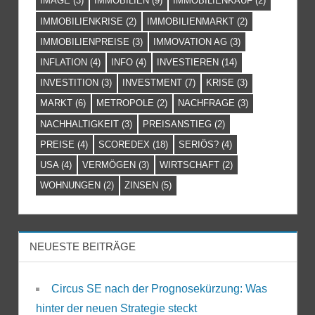
IMAGE
(3)
IMMOBILIEN
(9)
IMMOBILIENKAUF
(2)
IMMOBILIENKRISE
(2)
IMMOBILIENMARKT
(2)
IMMOBILIENPREISE
(3)
IMMOVATION AG
(3)
INFLATION
(4)
INFO
(4)
INVESTIEREN
(14)
INVESTITION
(3)
INVESTMENT
(7)
KRISE
(3)
MARKT
(6)
METROPOLE
(2)
NACHFRAGE
(3)
NACHHALTIGKEIT
(3)
PREISANSTIEG
(2)
PREISE
(4)
SCOREDEX
(18)
SERIÖS?
(4)
USA
(4)
VERMÖGEN
(3)
WIRTSCHAFT
(2)
WOHNUNGEN
(2)
ZINSEN
(5)
NEUESTE BEITRÄGE
Circus SE nach der Prognosekürzung: Was
hinter der neuen Strategie steckt