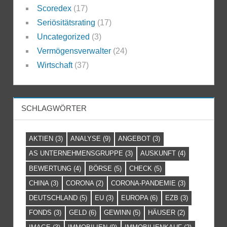
Scoredex
(17)
Seriösitätsrating
(17)
Uncategorized
(3)
Vermögensverwalter
(24)
Wirtschaft
(37)
SCHLAGWÖRTER
AKTIEN
(3)
ANALYSE
(9)
ANGEBOT
(3)
AS UNTERNEHMENSGRUPPE
(3)
AUSKUNFT
(4)
BEWERTUNG
(4)
BÖRSE
(5)
CHECK
(5)
CHINA
(3)
CORONA
(2)
CORONA-PANDEMIE
(3)
DEUTSCHLAND
(5)
EU
(3)
EUROPA
(6)
EZB
(3)
FONDS
(3)
GELD
(6)
GEWINN
(5)
HÄUSER
(2)