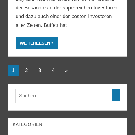
der Bekannteste der superreichen Investoren
und dazu auch einer der besten Investoren
aller Zeiten. Buffett hat
WEITERLESEN
Seitennummerierung
Nächste
1
2
3
4
»
Beiträge
der
Beiträge
KATEGORIEN