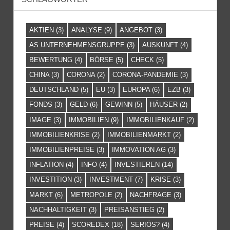
AKTIEN
(3)
ANALYSE
(9)
ANGEBOT
(3)
AS UNTERNEHMENSGRUPPE
(3)
AUSKUNFT
(4)
BEWERTUNG
(4)
BÖRSE
(5)
CHECK
(5)
CHINA
(3)
CORONA
(2)
CORONA-PANDEMIE
(3)
DEUTSCHLAND
(5)
EU
(3)
EUROPA
(6)
EZB
(3)
FONDS
(3)
GELD
(6)
GEWINN
(5)
HÄUSER
(2)
IMAGE
(3)
IMMOBILIEN
(9)
IMMOBILIENKAUF
(2)
IMMOBILIENKRISE
(2)
IMMOBILIENMARKT
(2)
IMMOBILIENPREISE
(3)
IMMOVATION AG
(3)
INFLATION
(4)
INFO
(4)
INVESTIEREN
(14)
INVESTITION
(3)
INVESTMENT
(7)
KRISE
(3)
MARKT
(6)
METROPOLE
(2)
NACHFRAGE
(3)
NACHHALTIGKEIT
(3)
PREISANSTIEG
(2)
PREISE
(4)
SCOREDEX
(18)
SERIÖS?
(4)