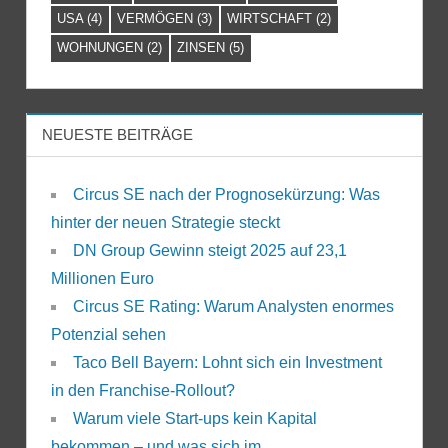
USA
(4)
VERMÖGEN
(3)
WIRTSCHAFT
(2)
WOHNUNGEN
(2)
ZINSEN
(5)
NEUESTE BEITRÄGE
Circus SE nach der Prognosekürzung: Was
hinter der neuen Strategie steckt
DN Group Gewinn steigt 2025 auf 23,1
Millionen Euro
Circus SE Rating: Warum Analysten enormes
Potenzial sehen
Taco Bell Bayern: Lohnt sich ein Investment
in den Franchise-Rollout?
Warum viele Start-ups kein Kapital
bekommen – und was sich im