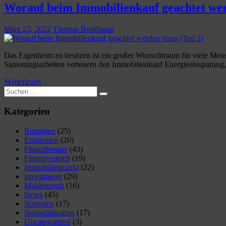
Worauf beim Immobilienkauf geachtet wer
März 23, 2022
Thomas Breithaupt
Das Eigenheim zu besitzen ist ein großer Wunschtraum für viele Men
Sanierungsarbeiten verteuern den Immobilienkauf Energieeinsparung
Weiterlesen
Suchen
Suchen
nach:
Kategorien
Bauträger
(25)
Emittenten
(20)
Finanzberater
(43)
Finanzvertrieb
(19)
Immobilienmarkt
(22)
Investments
(29)
Maklerpools
(16)
News
(45)
Scoredex
(17)
Seriösitätsrating
(17)
Uncategorized
(3)