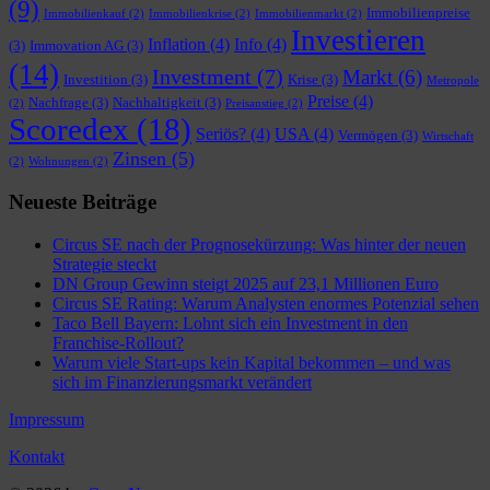
(9)
Immobilienpreise
Immobilienkauf
(2)
Immobilienkrise
(2)
Immobilienmarkt
(2)
Investieren
Inflation
(4)
Info
(4)
(3)
Immovation AG
(3)
(14)
Investment
(7)
Markt
(6)
Investition
(3)
Krise
(3)
Metropole
Preise
(4)
Nachfrage
(3)
Nachhaltigkeit
(3)
(2)
Preisanstieg
(2)
Scoredex
(18)
Seriös?
(4)
USA
(4)
Vermögen
(3)
Wirtschaft
Zinsen
(5)
(2)
Wohnungen
(2)
Neueste Beiträge
Circus SE nach der Prognosekürzung: Was hinter der neuen
Strategie steckt
DN Group Gewinn steigt 2025 auf 23,1 Millionen Euro
Circus SE Rating: Warum Analysten enormes Potenzial sehen
Taco Bell Bayern: Lohnt sich ein Investment in den
Franchise-Rollout?
Warum viele Start-ups kein Kapital bekommen – und was
sich im Finanzierungsmarkt verändert
Impressum
Kontakt