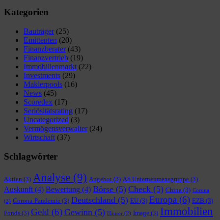
nach:
Kategorien
Bauträger
(25)
Emittenten
(20)
Finanzberater
(43)
Finanzvertrieb
(19)
Immobilienmarkt
(22)
Investments
(29)
Maklerpools
(16)
News
(45)
Scoredex
(17)
Seriösitätsrating
(17)
Uncategorized
(3)
Vermögensverwalter
(24)
Wirtschaft
(37)
Schlagwörter
Analyse
(9)
Aktien
(3)
Angebot
(3)
AS Unternehmensgruppe
(3)
Börse
(5)
Check
(5)
Auskunft
(4)
Bewertung
(4)
China
(3)
Corona
Europa
(6)
Deutschland
(5)
Corona-Pandemie
(3)
EU
(3)
EZB
(3)
(2)
Immobilien
Geld
(6)
Gewinn
(5)
Fonds
(3)
Image
(3)
Häuser
(2)