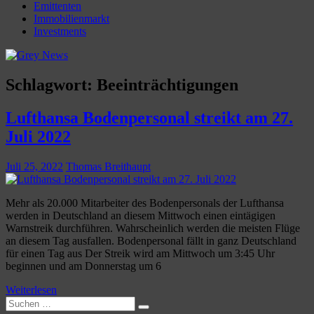
Emittenten
Immobilienmarkt
Investments
Schlagwort:
Beeinträchtigungen
Lufthansa Bodenpersonal streikt am 27.
Juli 2022
Juli 25, 2022
Thomas Breithaupt
Mehr als 20.000 Mitarbeiter des Bodenpersonals der Lufthansa
werden in Deutschland an diesem Mittwoch einen eintägigen
Warnstreik durchführen. Wahrscheinlich werden die meisten Flüge
an diesem Tag ausfallen. Bodenpersonal fällt in ganz Deutschland
für einen Tag aus Der Streik wird am Mittwoch um 3:45 Uhr
beginnen und am Donnerstag um 6
Weiterlesen
Suchen
Suchen