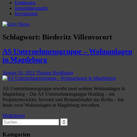
Emittenten
Immobilienmarkt
Investments
Schlagwort:
Biederitz Villenvorort
AS Unternehmensgruppe – Wohnanlagen
in Magdeburg
August 10, 2022
Thomas Breithaupt
AS Unternehmensgruppe erwirbt zwei weitere Wohnanlagen in
Magdeburg – Die AS Unternehmensgruppe Holding – ein
Projektentwickler, Investor und Bestandshalter aus Berlin – hat
heute zwei Wohnanlagen in Magdeburg erworben.
Weiterlesen
Suchen
nach:
Suchen
Kategorien