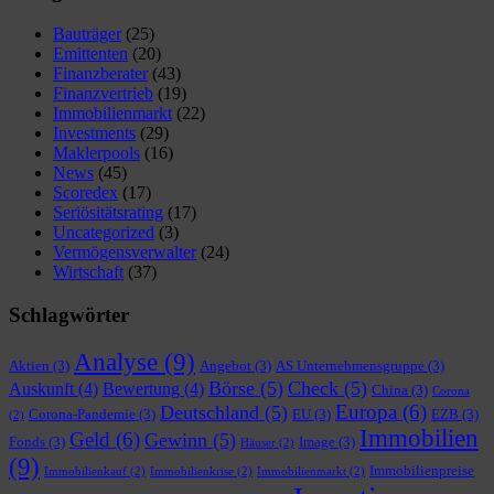
Bauträger
(25)
Emittenten
(20)
Finanzberater
(43)
Finanzvertrieb
(19)
Immobilienmarkt
(22)
Investments
(29)
Maklerpools
(16)
News
(45)
Scoredex
(17)
Seriösitätsrating
(17)
Uncategorized
(3)
Vermögensverwalter
(24)
Wirtschaft
(37)
Schlagwörter
Analyse
(9)
Aktien
(3)
Angebot
(3)
AS Unternehmensgruppe
(3)
Börse
(5)
Check
(5)
Auskunft
(4)
Bewertung
(4)
China
(3)
Corona
Europa
(6)
Deutschland
(5)
Corona-Pandemie
(3)
EU
(3)
EZB
(3)
(2)
Immobilien
Geld
(6)
Gewinn
(5)
Fonds
(3)
Image
(3)
Häuser
(2)
(9)
Immobilienpreise
Immobilienkauf
(2)
Immobilienkrise
(2)
Immobilienmarkt
(2)