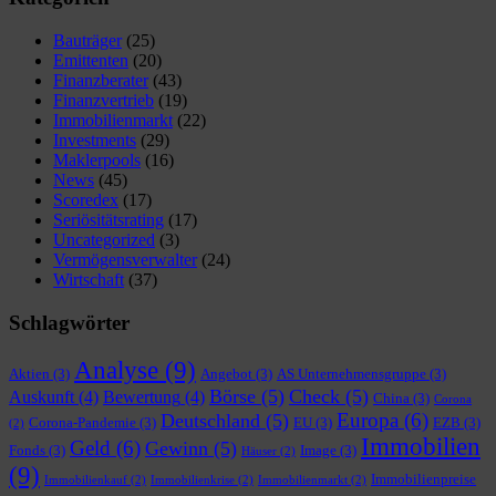
Bauträger
(25)
Emittenten
(20)
Finanzberater
(43)
Finanzvertrieb
(19)
Immobilienmarkt
(22)
Investments
(29)
Maklerpools
(16)
News
(45)
Scoredex
(17)
Seriösitätsrating
(17)
Uncategorized
(3)
Vermögensverwalter
(24)
Wirtschaft
(37)
Schlagwörter
Analyse
(9)
Aktien
(3)
Angebot
(3)
AS Unternehmensgruppe
(3)
Börse
(5)
Check
(5)
Auskunft
(4)
Bewertung
(4)
China
(3)
Corona
Europa
(6)
Deutschland
(5)
Corona-Pandemie
(3)
EU
(3)
EZB
(3)
(2)
Immobilien
Geld
(6)
Gewinn
(5)
Fonds
(3)
Image
(3)
Häuser
(2)
(9)
Immobilienpreise
Immobilienkauf
(2)
Immobilienkrise
(2)
Immobilienmarkt
(2)