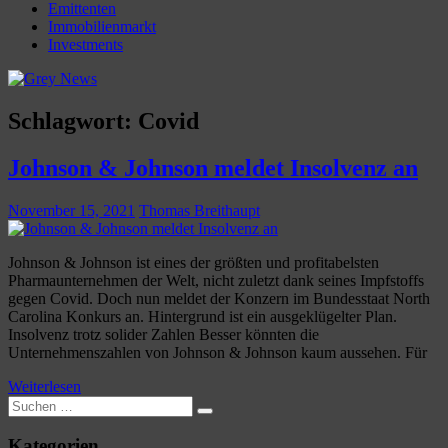
Emittenten
Immobilienmarkt
Investments
Schlagwort:
Covid
Johnson & Johnson meldet Insolvenz an
November 15, 2021
Thomas Breithaupt
Johnson & Johnson ist eines der größten und profitabelsten
Pharmaunternehmen der Welt, nicht zuletzt dank seines Impfstoffs
gegen Covid. Doch nun meldet der Konzern im Bundesstaat North
Carolina Konkurs an. Hintergrund ist ein ausgeklügelter Plan.
Insolvenz trotz solider Zahlen Besser könnten die
Unternehmenszahlen von Johnson & Johnson kaum aussehen. Für
Weiterlesen
Suchen
Suchen
nach:
Kategorien