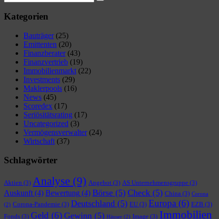
Suchen
nach:
Kategorien
Bauträger
(25)
Emittenten
(20)
Finanzberater
(43)
Finanzvertrieb
(19)
Immobilienmarkt
(22)
Investments
(29)
Maklerpools
(16)
News
(45)
Scoredex
(17)
Seriösitätsrating
(17)
Uncategorized
(3)
Vermögensverwalter
(24)
Wirtschaft
(37)
Schlagwörter
Analyse
(9)
Aktien
(3)
Angebot
(3)
AS Unternehmensgruppe
(3)
Börse
(5)
Check
(5)
Auskunft
(4)
Bewertung
(4)
China
(3)
Corona
Europa
(6)
Deutschland
(5)
Corona-Pandemie
(3)
EU
(3)
EZB
(3)
(2)
Immobilien
Geld
(6)
Gewinn
(5)
Fonds
(3)
Image
(3)
Häuser
(2)