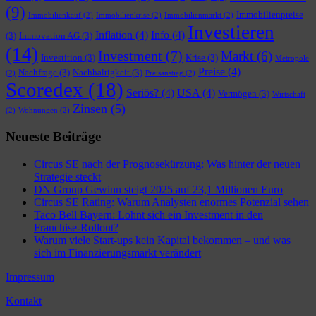
(9)
Immobilienpreise
Immobilienkauf
(2)
Immobilienkrise
(2)
Immobilienmarkt
(2)
Investieren
Inflation
(4)
Info
(4)
(3)
Immovation AG
(3)
(14)
Investment
(7)
Markt
(6)
Investition
(3)
Krise
(3)
Metropole
Preise
(4)
Nachfrage
(3)
Nachhaltigkeit
(3)
(2)
Preisanstieg
(2)
Scoredex
(18)
Seriös?
(4)
USA
(4)
Vermögen
(3)
Wirtschaft
Zinsen
(5)
(2)
Wohnungen
(2)
Neueste Beiträge
Circus SE nach der Prognosekürzung: Was hinter der neuen
Strategie steckt
DN Group Gewinn steigt 2025 auf 23,1 Millionen Euro
Circus SE Rating: Warum Analysten enormes Potenzial sehen
Taco Bell Bayern: Lohnt sich ein Investment in den
Franchise-Rollout?
Warum viele Start-ups kein Kapital bekommen – und was
sich im Finanzierungsmarkt verändert
Impressum
Kontakt