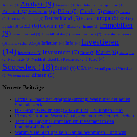
Analyse
(9)
Aktien
(3)
Angebot
(3)
AS Unternehmensgruppe
(3)
Börse
(5)
Check
(5)
Auskunft
(4)
Bewertung
(4)
China
(3)
Corona
Europa
(6)
Deutschland
(5)
Corona-Pandemie
(3)
EU
(3)
EZB
(3)
(2)
Immobilien
Geld
(6)
Gewinn
(5)
Fonds
(3)
Image
(3)
Häuser
(2)
(9)
Immobilienpreise
Immobilienkauf
(2)
Immobilienkrise
(2)
Immobilienmarkt
(2)
Investieren
Inflation
(4)
Info
(4)
(3)
Immovation AG
(3)
(14)
Investment
(7)
Markt
(6)
Investition
(3)
Krise
(3)
Metropole
Preise
(4)
Nachfrage
(3)
Nachhaltigkeit
(3)
(2)
Preisanstieg
(2)
Scoredex
(18)
Seriös?
(4)
USA
(4)
Vermögen
(3)
Wirtschaft
Zinsen
(5)
(2)
Wohnungen
(2)
Neueste Beiträge
Circus SE nach der Prognosekürzung: Was hinter der neuen
Strategie steckt
DN Group Gewinn steigt 2025 auf 23,1 Millionen Euro
Circus SE Rating: Warum Analysten enormes Potenzial sehen
Taco Bell Bayern: Lohnt sich ein Investment in den
Franchise-Rollout?
Warum viele Start-ups kein Kapital bekommen – und was