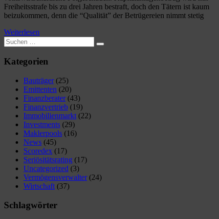
Freiheitsstrafe bis zu drei Jahren bestraft, doch den Tätern ist kaum
beizukommen, denn die “Qualität” der Betrügereien nimmt stetig
Weiterlesen
Suchen
Suchen
nach:
Kategorien
Bauträger
(25)
Emittenten
(20)
Finanzberater
(43)
Finanzvertrieb
(19)
Immobilienmarkt
(22)
Investments
(29)
Maklerpools
(16)
News
(45)
Scoredex
(17)
Seriösitätsrating
(17)
Uncategorized
(3)
Vermögensverwalter
(24)
Wirtschaft
(37)
Schlagwörter