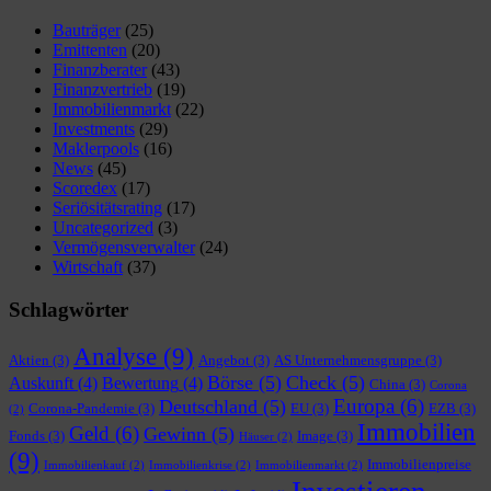
Bauträger
(25)
Emittenten
(20)
Finanzberater
(43)
Finanzvertrieb
(19)
Immobilienmarkt
(22)
Investments
(29)
Maklerpools
(16)
News
(45)
Scoredex
(17)
Seriösitätsrating
(17)
Uncategorized
(3)
Vermögensverwalter
(24)
Wirtschaft
(37)
Schlagwörter
Analyse
(9)
Aktien
(3)
Angebot
(3)
AS Unternehmensgruppe
(3)
Börse
(5)
Check
(5)
Auskunft
(4)
Bewertung
(4)
China
(3)
Corona
Europa
(6)
Deutschland
(5)
Corona-Pandemie
(3)
EU
(3)
EZB
(3)
(2)
Immobilien
Geld
(6)
Gewinn
(5)
Fonds
(3)
Image
(3)
Häuser
(2)
(9)
Immobilienpreise
Immobilienkauf
(2)
Immobilienkrise
(2)
Immobilienmarkt
(2)