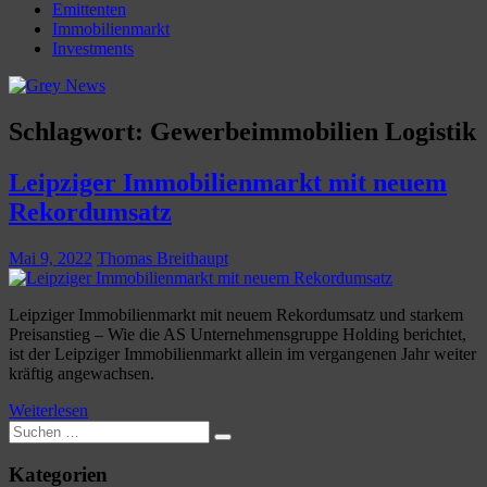
Emittenten
Immobilienmarkt
Investments
Schlagwort:
Gewerbeimmobilien Logistik
Leipziger Immobilienmarkt mit neuem
Rekordumsatz
Mai 9, 2022
Thomas Breithaupt
Leipziger Immobilienmarkt mit neuem Rekordumsatz und starkem
Preisanstieg – Wie die AS Unternehmensgruppe Holding berichtet,
ist der Leipziger Immobilienmarkt allein im vergangenen Jahr weiter
kräftig angewachsen.
Weiterlesen
Suchen
Suchen
nach:
Kategorien