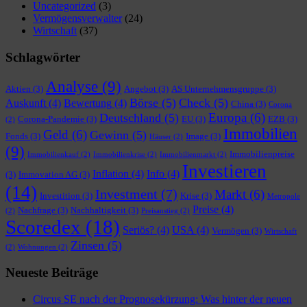
Uncategorized
(3)
Vermögensverwalter
(24)
Wirtschaft
(37)
Schlagwörter
Analyse
(9)
Aktien
(3)
Angebot
(3)
AS Unternehmensgruppe
(3)
Börse
(5)
Check
(5)
Auskunft
(4)
Bewertung
(4)
China
(3)
Corona
Europa
(6)
Deutschland
(5)
Corona-Pandemie
(3)
EU
(3)
EZB
(3)
(2)
Immobilien
Geld
(6)
Gewinn
(5)
Fonds
(3)
Image
(3)
Häuser
(2)
(9)
Immobilienpreise
Immobilienkauf
(2)
Immobilienkrise
(2)
Immobilienmarkt
(2)
Investieren
Inflation
(4)
Info
(4)
(3)
Immovation AG
(3)
(14)
Investment
(7)
Markt
(6)
Investition
(3)
Krise
(3)
Metropole
Preise
(4)
Nachfrage
(3)
Nachhaltigkeit
(3)
(2)
Preisanstieg
(2)
Scoredex
(18)
Seriös?
(4)
USA
(4)
Vermögen
(3)
Wirtschaft
Zinsen
(5)
(2)
Wohnungen
(2)
Neueste Beiträge
Circus SE nach der Prognosekürzung: Was hinter der neuen