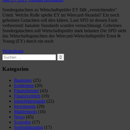
Sondergutachten zu Wirtschaftsprüfer EY fällt „vernichtendes“
Urteil. Welche Rolle spielte EY im Wirecard-Skandal? Ein noch
geheimes Gutachten soll dies klären. Laut SPD ist dessen Fazit
verheerend: banalste Standards wurden vernachlässigt. Geheimes
Sondergutachten soll Wirtschaftsprüfer stark belasten Die SPD sieht
das Wirtschaftsgutachten des Wirecard-Wirtschaftsprüfer Ernst &
Young (EY) durch ein noch
Weiterlesen
Suchen
nach:
Suchen
Kategorien
Bauträger
(25)
Emittenten
(20)
Finanzberater
(43)
Finanzvertrieb
(19)
Immobilienmarkt
(22)
Investments
(29)
Maklerpools
(16)
News
(45)
Scoredex
(17)
Seriösitätsrating
(17)