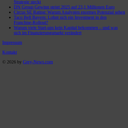
Strategie steckt
DN Group Gewinn steigt 2025 auf 23,1 Millionen Euro
Circus SE Rating: Warum Analysten enormes Potenzial sehen
Taco Bell Bayern: Lohnt sich ein Investment in den
Franchise-Rollout?
Warum viele Start-ups kein Kapital bekommen – und was
sich im Finanzierungsmarkt verändert
Impressum
Kontakt
© 2026 by
Grey-News.com