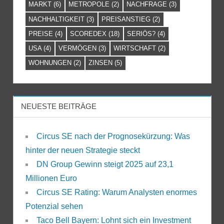
MARKT
(6)
METROPOLE
(2)
NACHFRAGE
(3)
NACHHALTIGKEIT
(3)
PREISANSTIEG
(2)
PREISE
(4)
SCOREDEX
(18)
SERIÖS?
(4)
USA
(4)
VERMÖGEN
(3)
WIRTSCHAFT
(2)
WOHNUNGEN
(2)
ZINSEN
(5)
NEUESTE BEITRÄGE
Circus SE nach der Prognosekürzung: Was
hinter der neuen Strategie steckt
DN Group Gewinn steigt 2025 auf 23,1
Millionen Euro
Circus SE Rating: Warum Analysten enormes
Potenzial sehen
Taco Bell Bayern: Lohnt sich ein Investment