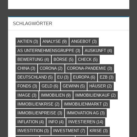
SCHLAGWÖRTER
AKTIEN
(3)
ANALYSE
(9)
ANGEBOT
(3)
AS UNTERNEHMENSGRUPPE
(3)
AUSKUNFT
(4)
BEWERTUNG
(4)
BÖRSE
(5)
CHECK
(5)
CHINA
(3)
CORONA
(2)
CORONA-PANDEMIE
(3)
DEUTSCHLAND
(5)
EU
(3)
EUROPA
(6)
EZB
(3)
FONDS
(3)
GELD
(6)
GEWINN
(5)
HÄUSER
(2)
IMAGE
(3)
IMMOBILIEN
(9)
IMMOBILIENKAUF
(2)
IMMOBILIENKRISE
(2)
IMMOBILIENMARKT
(2)
IMMOBILIENPREISE
(3)
IMMOVATION AG
(3)
INFLATION
(4)
INFO
(4)
INVESTIEREN
(14)
INVESTITION
(3)
INVESTMENT
(7)
KRISE
(3)