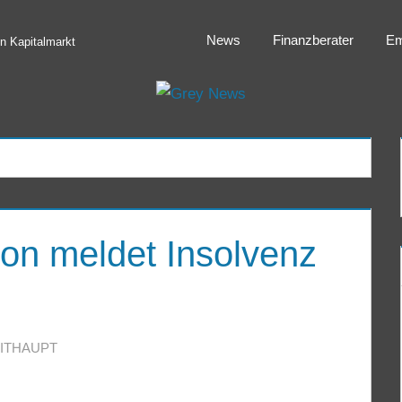
News
Finanzberater
Em
 Kapitalmarkt
on meldet Insolvenz
ITHAUPT