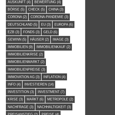
AUSKUNFT
(4)
BEWERTUNG
(4)
BÖRSE
(5)
CHECK
(5)
CHINA
(3)
CORONA
(2)
CORONA-PANDEMIE
(3)
DEUTSCHLAND
(5)
EU
(3)
EUROPA
(6)
EZB
(3)
FONDS
(3)
GELD
(6)
GEWINN
(5)
HÄUSER
(2)
IMAGE
(3)
IMMOBILIEN
(9)
IMMOBILIENKAUF
(2)
IMMOBILIENKRISE
(2)
IMMOBILIENMARKT
(2)
IMMOBILIENPREISE
(3)
IMMOVATION AG
(3)
INFLATION
(4)
INFO
(4)
INVESTIEREN
(14)
INVESTITION
(3)
INVESTMENT
(7)
KRISE
(3)
MARKT
(6)
METROPOLE
(2)
NACHFRAGE
(3)
NACHHALTIGKEIT
(3)
PREISANSTIEG
(2)
PREISE
(4)