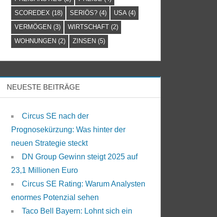
SCOREDEX
(18)
SERIÖS?
(4)
USA
(4)
VERMÖGEN
(3)
WIRTSCHAFT
(2)
WOHNUNGEN
(2)
ZINSEN
(5)
NEUESTE BEITRÄGE
Circus SE nach der
Prognosekürzung: Was hinter der
neuen Strategie steckt
DN Group Gewinn steigt 2025 auf
23,1 Millionen Euro
Circus SE Rating: Warum Analysten
enormes Potenzial sehen
Taco Bell Bayern: Lohnt sich ein