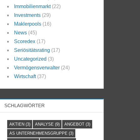
Immobilienmarkt
(22)
Investments
(29)
Maklerpools
(16)
News
(45)
Scoredex
(17)
Seriösitätsrating
(17)
Uncategorized
(3)
Vermögensverwalter
(24)
Wirtschaft
(37)
SCHLAGWÖRTER
AKTIEN
(3)
ANALYSE
(9)
ANGEBOT
(3)
AS UNTERNEHMENSGRUPPE
(3)