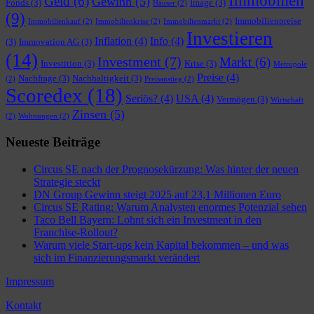
Immobilien
Geld
(6)
Gewinn
(5)
Fonds
(3)
Image
(3)
Häuser
(2)
(9)
Immobilienpreise
Immobilienkauf
(2)
Immobilienkrise
(2)
Immobilienmarkt
(2)
Investieren
Inflation
(4)
Info
(4)
(3)
Immovation AG
(3)
(14)
Investment
(7)
Markt
(6)
Investition
(3)
Krise
(3)
Metropole
Preise
(4)
Nachfrage
(3)
Nachhaltigkeit
(3)
(2)
Preisanstieg
(2)
Scoredex
(18)
Seriös?
(4)
USA
(4)
Vermögen
(3)
Wirtschaft
Zinsen
(5)
(2)
Wohnungen
(2)
Neueste Beiträge
Circus SE nach der Prognosekürzung: Was hinter der neuen
Strategie steckt
DN Group Gewinn steigt 2025 auf 23,1 Millionen Euro
Circus SE Rating: Warum Analysten enormes Potenzial sehen
Taco Bell Bayern: Lohnt sich ein Investment in den
Franchise-Rollout?
Warum viele Start-ups kein Kapital bekommen – und was
sich im Finanzierungsmarkt verändert
Impressum
Kontakt