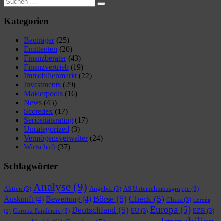
Suchen
Suchen
nach:
Kategorien
Bauträger
(25)
Emittenten
(20)
Finanzberater
(43)
Finanzvertrieb
(19)
Immobilienmarkt
(22)
Investments
(29)
Maklerpools
(16)
News
(45)
Scoredex
(17)
Seriösitätsrating
(17)
Uncategorized
(3)
Vermögensverwalter
(24)
Wirtschaft
(37)
Schlagwörter
Analyse
(9)
Aktien
(3)
Angebot
(3)
AS Unternehmensgruppe
(3)
Börse
(5)
Check
(5)
Auskunft
(4)
Bewertung
(4)
China
(3)
Corona
Europa
(6)
Deutschland
(5)
Corona-Pandemie
(3)
EU
(3)
EZB
(3)
(2)