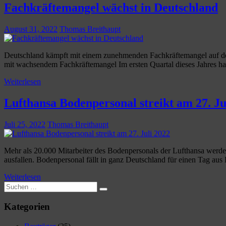
Fachkräftemangel wächst in Deutschland
August 31, 2022
Thomas Breithaupt
Deutschland kämpft mit einem zunehmenden Fachkräftemangel auf de
mit wachsendem Fachkräftemangel Im ersten Quartal dieses Jahres hat
Weiterlesen
Lufthansa Bodenpersonal streikt am 27. Ju
Juli 25, 2022
Thomas Breithaupt
Mehr als 20.000 Mitarbeiter des Bodenpersonals der Lufthansa werde
ausfallen. Bodenpersonal fällt in ganz Deutschland für einen Tag 
Weiterlesen
Suchen
Suchen
nach:
Kategorien