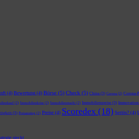
Börse
(5)
Check
(5)
nft
(4)
Bewertung
(4)
China
(3)
Corona-
Corona
(2)
Immobilienpreise
(3)
Immovation
ilienkauf
(2)
Immobilienkrise
(2)
Immobilienmarkt
(2)
Scoredex
(18)
Preise
(4)
Seriös?
(4)
tigkeit
(3)
Preisanstieg
(2)
tegie steckt