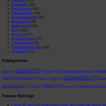
Bauträger
(25)
Emittenten
(20)
Finanzberater
(43)
Finanzvertrieb
(19)
Immobilienmarkt
(22)
Investments
(29)
Maklerpools
(16)
News
(45)
Scoredex
(17)
Seriösitätsrating
(17)
Uncategorized
(3)
Vermögensverwalter
(24)
Wirtschaft
(37)
Schlagwörter
Analyse
(9)
Ausku
Aktien
(3)
Angebot
(3)
AS Unternehmensgruppe
(3)
Immobilien
(9)
Geld
(6)
Gewinn
(5)
Image
(3)
Häuser
(2)
Immob
Investment
(7)
Markt
(6)
Krise
(3)
Nachfrage
(3)
Nachhal
Metropole
(2)
Neueste Beiträge
Circus SE nach der Prognosekürzung: Was hinter der neuen Stra