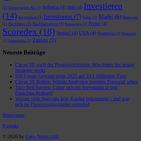
Investieren
Inflation
(4)
Info
(4)
(3)
Immovation AG
(3)
(14)
Investment
(7)
Markt
(6)
Investition
(3)
Krise
(3)
Metropole
Preise
(4)
Nachfrage
(3)
Nachhaltigkeit
(3)
(2)
Preisanstieg
(2)
Scoredex
(18)
Seriös?
(4)
USA
(4)
Vermögen
(3)
Wirtschaft
Zinsen
(5)
(2)
Wohnungen
(2)
Neueste Beiträge
Circus SE nach der Prognosekürzung: Was hinter der neuen
Strategie steckt
DN Group Gewinn steigt 2025 auf 23,1 Millionen Euro
Circus SE Rating: Warum Analysten enormes Potenzial sehen
Taco Bell Bayern: Lohnt sich ein Investment in den
Franchise-Rollout?
Warum viele Start-ups kein Kapital bekommen – und was
sich im Finanzierungsmarkt verändert
Impressum
Kontakt
© 2026 by
Grey-News.com