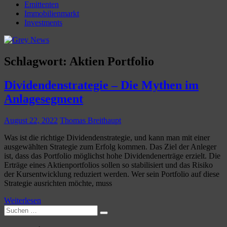
Emittenten
Immobilienmarkt
Investments
Schlagwort:
Aktien Portfolio
Dividendenstrategie – Die Mythen im
Anlagesegment
August 22, 2022
Thomas Breithaupt
Was ist die richtige Dividendenstrategie, und kann man mit einer
ausgewählten Strategie zum Erfolg kommen. Das Ziel der Anleger
ist, dass das Portfolio möglichst hohe Dividendenerträge erzielt. Die
Erträge eines Aktienportfolios sollen so stabilisiert und das Risiko
der Kursentwicklung reduziert werden. Wer sein Portfolio auf diese
Strategie ausrichten möchte, muss
Weiterlesen
Suchen
Suchen
nach: