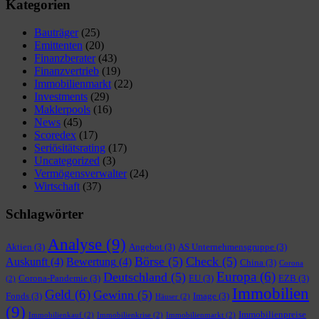
Kategorien
Bauträger
(25)
Emittenten
(20)
Finanzberater
(43)
Finanzvertrieb
(19)
Immobilienmarkt
(22)
Investments
(29)
Maklerpools
(16)
News
(45)
Scoredex
(17)
Seriösitätsrating
(17)
Uncategorized
(3)
Vermögensverwalter
(24)
Wirtschaft
(37)
Schlagwörter
Analyse
(9)
Aktien
(3)
Angebot
(3)
AS Unternehmensgruppe
(3)
Börse
(5)
Check
(5)
Auskunft
(4)
Bewertung
(4)
China
(3)
Corona
Europa
(6)
Deutschland
(5)
Corona-Pandemie
(3)
EU
(3)
EZB
(3)
(2)
Immobilien
Geld
(6)
Gewinn
(5)
Fonds
(3)
Image
(3)
Häuser
(2)
(9)
Immobilienpreise
Immobilienkauf
(2)
Immobilienkrise
(2)
Immobilienmarkt
(2)