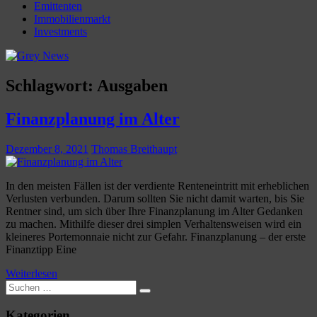
Emittenten
Immobilienmarkt
Investments
Schlagwort:
Ausgaben
Finanzplanung im Alter
Dezember 8, 2021
Thomas Breithaupt
In den meisten Fällen ist der verdiente Renteneintritt mit erheblichen
Verlusten verbunden. Darum sollten Sie nicht damit warten, bis Sie
Rentner sind, um sich über Ihre Finanzplanung im Alter Gedanken
zu machen. Mithilfe dieser drei simplen Verhaltensweisen wird ein
kleineres Portemonnaie nicht zur Gefahr. Finanzplanung – der erste
Finanztipp Eine
Weiterlesen
Suchen
Suchen
nach:
Kategorien