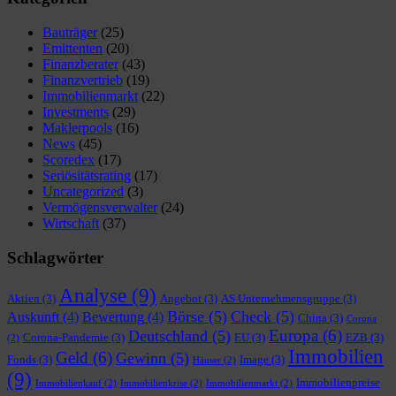
Bauträger
(25)
Emittenten
(20)
Finanzberater
(43)
Finanzvertrieb
(19)
Immobilienmarkt
(22)
Investments
(29)
Maklerpools
(16)
News
(45)
Scoredex
(17)
Seriösitätsrating
(17)
Uncategorized
(3)
Vermögensverwalter
(24)
Wirtschaft
(37)
Schlagwörter
Analyse
(9)
Aktien
(3)
Angebot
(3)
AS Unternehmensgruppe
(3)
Börse
(5)
Check
(5)
Auskunft
(4)
Bewertung
(4)
China
(3)
Corona
Europa
(6)
Deutschland
(5)
Corona-Pandemie
(3)
EU
(3)
EZB
(3)
(2)
Immobilien
Geld
(6)
Gewinn
(5)
Fonds
(3)
Image
(3)
Häuser
(2)
(9)
Immobilienpreise
Immobilienkauf
(2)
Immobilienkrise
(2)
Immobilienmarkt
(2)