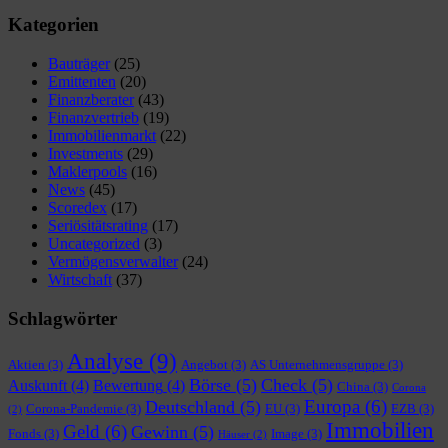
nach:
Kategorien
Bauträger
(25)
Emittenten
(20)
Finanzberater
(43)
Finanzvertrieb
(19)
Immobilienmarkt
(22)
Investments
(29)
Maklerpools
(16)
News
(45)
Scoredex
(17)
Seriösitätsrating
(17)
Uncategorized
(3)
Vermögensverwalter
(24)
Wirtschaft
(37)
Schlagwörter
Analyse
(9)
Aktien
(3)
Angebot
(3)
AS Unternehmensgruppe
(3)
Börse
(5)
Check
(5)
Auskunft
(4)
Bewertung
(4)
China
(3)
Corona
Europa
(6)
Deutschland
(5)
Corona-Pandemie
(3)
EU
(3)
EZB
(3)
(2)
Immobilien
Geld
(6)
Gewinn
(5)
Fonds
(3)
Image
(3)
Häuser
(2)