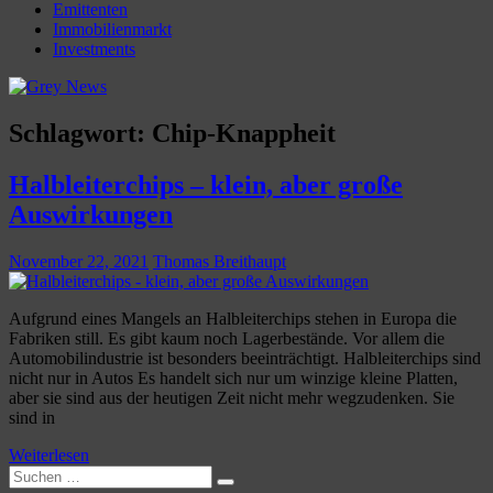
Emittenten
Immobilienmarkt
Investments
Schlagwort:
Chip-Knappheit
Halbleiterchips – klein, aber große
Auswirkungen
November 22, 2021
Thomas Breithaupt
Aufgrund eines Mangels an Halbleiterchips stehen in Europa die
Fabriken still. Es gibt kaum noch Lagerbestände. Vor allem die
Automobilindustrie ist besonders beeinträchtigt. Halbleiterchips sind
nicht nur in Autos Es handelt sich nur um winzige kleine Platten,
aber sie sind aus der heutigen Zeit nicht mehr wegzudenken. Sie
sind in
Weiterlesen
Suchen
Suchen