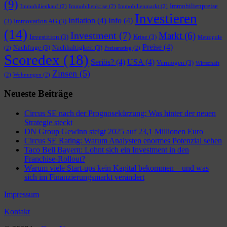
(9)
Immobilienpreise
Immobilienkauf
(2)
Immobilienkrise
(2)
Immobilienmarkt
(2)
Investieren
Inflation
(4)
Info
(4)
(3)
Immovation AG
(3)
(14)
Investment
(7)
Markt
(6)
Investition
(3)
Krise
(3)
Metropole
Preise
(4)
Nachfrage
(3)
Nachhaltigkeit
(3)
(2)
Preisanstieg
(2)
Scoredex
(18)
Seriös?
(4)
USA
(4)
Vermögen
(3)
Wirtschaft
Zinsen
(5)
(2)
Wohnungen
(2)
Neueste Beiträge
Circus SE nach der Prognosekürzung: Was hinter der neuen
Strategie steckt
DN Group Gewinn steigt 2025 auf 23,1 Millionen Euro
Circus SE Rating: Warum Analysten enormes Potenzial sehen
Taco Bell Bayern: Lohnt sich ein Investment in den
Franchise-Rollout?
Warum viele Start-ups kein Kapital bekommen – und was
sich im Finanzierungsmarkt verändert
Impressum
Kontakt