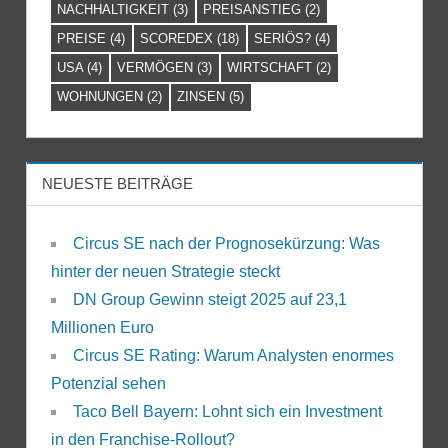
NACHHALTIGKEIT
(3)
PREISANSTIEG
(2)
PREISE
(4)
SCOREDEX
(18)
SERIÖS?
(4)
USA
(4)
VERMÖGEN
(3)
WIRTSCHAFT
(2)
WOHNUNGEN
(2)
ZINSEN
(5)
NEUESTE BEITRÄGE
Circus SE nach der Prognosekürzung: Was
hinter der neuen Strategie steckt
DN Group Gewinn steigt 2025 auf 23,1
Millionen Euro
Circus SE Rating: Warum Analysten enormes
Potenzial sehen
Taco Bell Bayern: Lohnt sich ein Investment
in den Franchise-Rollout?