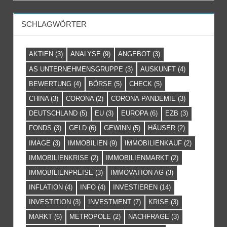
SCHLAGWÖRTER
AKTIEN
(3)
ANALYSE
(9)
ANGEBOT
(3)
AS UNTERNEHMENSGRUPPE
(3)
AUSKUNFT
(4)
BEWERTUNG
(4)
BÖRSE
(5)
CHECK
(5)
CHINA
(3)
CORONA
(2)
CORONA-PANDEMIE
(3)
DEUTSCHLAND
(5)
EU
(3)
EUROPA
(6)
EZB
(3)
FONDS
(3)
GELD
(6)
GEWINN
(5)
HÄUSER
(2)
IMAGE
(3)
IMMOBILIEN
(9)
IMMOBILIENKAUF
(2)
IMMOBILIENKRISE
(2)
IMMOBILIENMARKT
(2)
IMMOBILIENPREISE
(3)
IMMOVATION AG
(3)
INFLATION
(4)
INFO
(4)
INVESTIEREN
(14)
INVESTITION
(3)
INVESTMENT
(7)
KRISE
(3)
MARKT
(6)
METROPOLE
(2)
NACHFRAGE
(3)