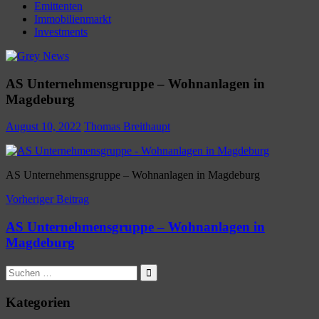
Emittenten
Immobilienmarkt
Investments
AS Unternehmensgruppe – Wohnanlagen in
Magdeburg
August 10, 2022
Thomas Breithaupt
AS Unternehmensgruppe – Wohnanlagen in Magdeburg
Beitragsnavigation
Vorheriger Beitrag
AS Unternehmensgruppe – Wohnanlagen in
Magdeburg
Suchen
nach:
Suchen
Kategorien