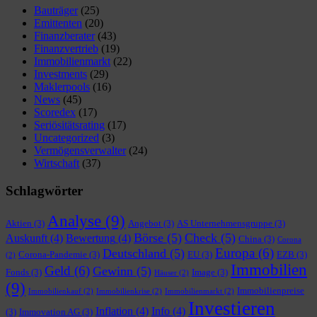
Bauträger
(25)
Emittenten
(20)
Finanzberater
(43)
Finanzvertrieb
(19)
Immobilienmarkt
(22)
Investments
(29)
Maklerpools
(16)
News
(45)
Scoredex
(17)
Seriösitätsrating
(17)
Uncategorized
(3)
Vermögensverwalter
(24)
Wirtschaft
(37)
Schlagwörter
Analyse
(9)
Aktien
(3)
Angebot
(3)
AS Unternehmensgruppe
(3)
Börse
(5)
Check
(5)
Auskunft
(4)
Bewertung
(4)
China
(3)
Corona
Europa
(6)
Deutschland
(5)
Corona-Pandemie
(3)
EU
(3)
EZB
(3)
(2)
Immobilien
Geld
(6)
Gewinn
(5)
Fonds
(3)
Image
(3)
Häuser
(2)
(9)
Immobilienpreise
Immobilienkauf
(2)
Immobilienkrise
(2)
Immobilienmarkt
(2)
Investieren
Inflation
(4)
Info
(4)
(3)
Immovation AG
(3)