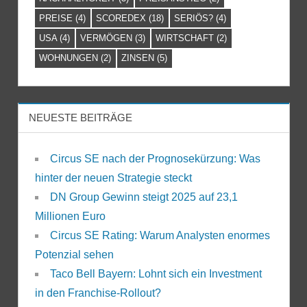
PREISE
(4)
SCOREDEX
(18)
SERIÖS?
(4)
USA
(4)
VERMÖGEN
(3)
WIRTSCHAFT
(2)
WOHNUNGEN
(2)
ZINSEN
(5)
NEUESTE BEITRÄGE
Circus SE nach der Prognosekürzung: Was
hinter der neuen Strategie steckt
DN Group Gewinn steigt 2025 auf 23,1
Millionen Euro
Circus SE Rating: Warum Analysten enormes
Potenzial sehen
Taco Bell Bayern: Lohnt sich ein Investment
in den Franchise-Rollout?