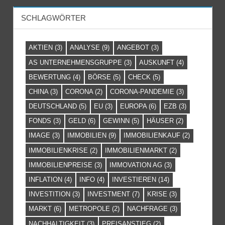
SCHLAGWÖRTER
AKTIEN
(3)
ANALYSE
(9)
ANGEBOT
(3)
AS UNTERNEHMENSGRUPPE
(3)
AUSKUNFT
(4)
BEWERTUNG
(4)
BÖRSE
(5)
CHECK
(5)
CHINA
(3)
CORONA
(2)
CORONA-PANDEMIE
(3)
DEUTSCHLAND
(5)
EU
(3)
EUROPA
(6)
EZB
(3)
FONDS
(3)
GELD
(6)
GEWINN
(5)
HÄUSER
(2)
IMAGE
(3)
IMMOBILIEN
(9)
IMMOBILIENKAUF
(2)
IMMOBILIENKRISE
(2)
IMMOBILIENMARKT
(2)
IMMOBILIENPREISE
(3)
IMMOVATION AG
(3)
INFLATION
(4)
INFO
(4)
INVESTIEREN
(14)
INVESTITION
(3)
INVESTMENT
(7)
KRISE
(3)
MARKT
(6)
METROPOLE
(2)
NACHFRAGE
(3)
NACHHALTIGKEIT
(3)
PREISANSTIEG
(2)