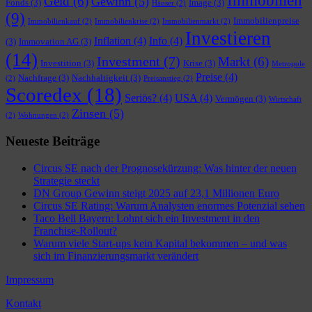
Immobilien
Geld
(6)
Gewinn
(5)
Fonds
(3)
Image
(3)
Häuser
(2)
(9)
Immobilienpreise
Immobilienkauf
(2)
Immobilienkrise
(2)
Immobilienmarkt
(2)
Investieren
Inflation
(4)
Info
(4)
(3)
Immovation AG
(3)
(14)
Investment
(7)
Markt
(6)
Investition
(3)
Krise
(3)
Metropole
Preise
(4)
Nachfrage
(3)
Nachhaltigkeit
(3)
(2)
Preisanstieg
(2)
Scoredex
(18)
Seriös?
(4)
USA
(4)
Vermögen
(3)
Wirtschaft
Zinsen
(5)
(2)
Wohnungen
(2)
Neueste Beiträge
Circus SE nach der Prognosekürzung: Was hinter der neuen
Strategie steckt
DN Group Gewinn steigt 2025 auf 23,1 Millionen Euro
Circus SE Rating: Warum Analysten enormes Potenzial sehen
Taco Bell Bayern: Lohnt sich ein Investment in den
Franchise-Rollout?
Warum viele Start-ups kein Kapital bekommen – und was
sich im Finanzierungsmarkt verändert
Impressum
Kontakt