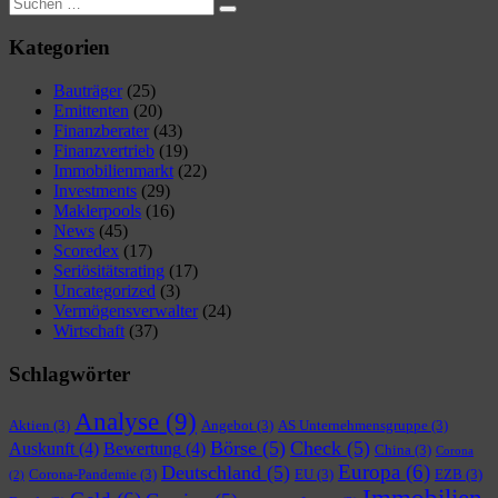
Suchen
Suchen
nach:
Kategorien
Bauträger
(25)
Emittenten
(20)
Finanzberater
(43)
Finanzvertrieb
(19)
Immobilienmarkt
(22)
Investments
(29)
Maklerpools
(16)
News
(45)
Scoredex
(17)
Seriösitätsrating
(17)
Uncategorized
(3)
Vermögensverwalter
(24)
Wirtschaft
(37)
Schlagwörter
Analyse
(9)
Aktien
(3)
Angebot
(3)
AS Unternehmensgruppe
(3)
Börse
(5)
Check
(5)
Auskunft
(4)
Bewertung
(4)
China
(3)
Corona
Europa
(6)
Deutschland
(5)
Corona-Pandemie
(3)
EU
(3)
EZB
(3)
(2)