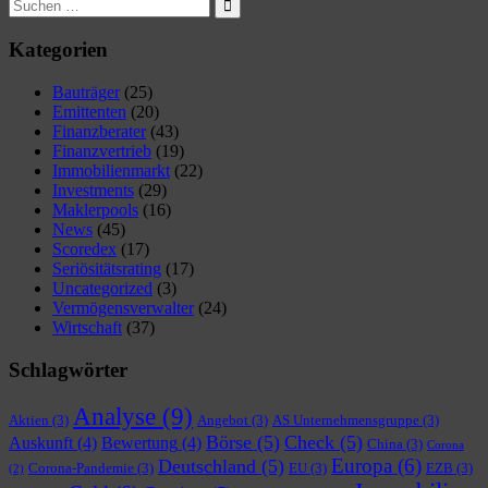
Suchen
nach:
Suchen
Kategorien
Bauträger
(25)
Emittenten
(20)
Finanzberater
(43)
Finanzvertrieb
(19)
Immobilienmarkt
(22)
Investments
(29)
Maklerpools
(16)
News
(45)
Scoredex
(17)
Seriösitätsrating
(17)
Uncategorized
(3)
Vermögensverwalter
(24)
Wirtschaft
(37)
Schlagwörter
Analyse
(9)
Aktien
(3)
Angebot
(3)
AS Unternehmensgruppe
(3)
Börse
(5)
Check
(5)
Auskunft
(4)
Bewertung
(4)
China
(3)
Corona
Europa
(6)
Deutschland
(5)
Corona-Pandemie
(3)
EU
(3)
EZB
(3)
(2)