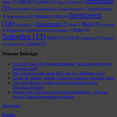
Immobilien
Geld
(6)
Gewinn
(5)
Fonds
(3)
Image
(3)
Häuser
(2)
(9)
Immobilienpreise
Immobilienkauf
(2)
Immobilienkrise
(2)
Immobilienmarkt
(2)
Investieren
Inflation
(4)
Info
(4)
(3)
Immovation AG
(3)
(14)
Investment
(7)
Markt
(6)
Investition
(3)
Krise
(3)
Metropole
Preise
(4)
Nachfrage
(3)
Nachhaltigkeit
(3)
(2)
Preisanstieg
(2)
Scoredex
(18)
Seriös?
(4)
USA
(4)
Vermögen
(3)
Wirtschaft
Zinsen
(5)
(2)
Wohnungen
(2)
Neueste Beiträge
Circus SE nach der Prognosekürzung: Was hinter der neuen
Strategie steckt
DN Group Gewinn steigt 2025 auf 23,1 Millionen Euro
Circus SE Rating: Warum Analysten enormes Potenzial sehen
Taco Bell Bayern: Lohnt sich ein Investment in den
Franchise-Rollout?
Warum viele Start-ups kein Kapital bekommen – und was
sich im Finanzierungsmarkt verändert
Impressum
Kontakt