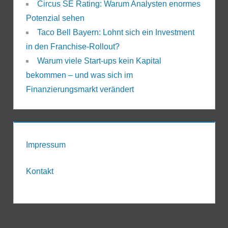
Circus SE Rating: Warum Analysten enormes
Potenzial sehen
Taco Bell Bayern: Lohnt sich ein Investment
in den Franchise-Rollout?
Warum viele Start-ups kein Kapital
bekommen – und was sich im
Finanzierungsmarkt verändert
Impressum
Kontakt