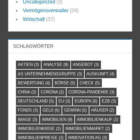
Uncategorized
(3)
Vermögensverwalter
(24)
Wirtschaft
(37)
SCHLAGWÖRTER
AKTIEN
(3)
ANALYSE
(9)
ANGEBOT
(3)
AS UNTERNEHMENSGRUPPE
(3)
AUSKUNFT
(4)
BEWERTUNG
(4)
BÖRSE
(5)
CHECK
(5)
CHINA
(3)
CORONA
(2)
CORONA-PANDEMIE
(3)
DEUTSCHLAND
(5)
EU
(3)
EUROPA
(6)
EZB
(3)
FONDS
(3)
GELD
(6)
GEWINN
(5)
HÄUSER
(2)
IMAGE
(3)
IMMOBILIEN
(9)
IMMOBILIENKAUF
(2)
IMMOBILIENKRISE
(2)
IMMOBILIENMARKT
(2)
IMMOBILIENPREISE
(3)
IMMOVATION AG
(3)