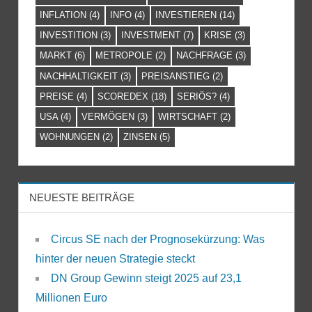
INFLATION
(4)
INFO
(4)
INVESTIEREN
(14)
INVESTITION
(3)
INVESTMENT
(7)
KRISE
(3)
MARKT
(6)
METROPOLE
(2)
NACHFRAGE
(3)
NACHHALTIGKEIT
(3)
PREISANSTIEG
(2)
PREISE
(4)
SCOREDEX
(18)
SERIÖS?
(4)
USA
(4)
VERMÖGEN
(3)
WIRTSCHAFT
(2)
WOHNUNGEN
(2)
ZINSEN
(5)
NEUESTE BEITRÄGE
Circus SE nach der Prognosekürzung: Was
hinter der neuen Strategie steckt
DN Group Gewinn steigt 2025 auf 23,1
Millionen Euro