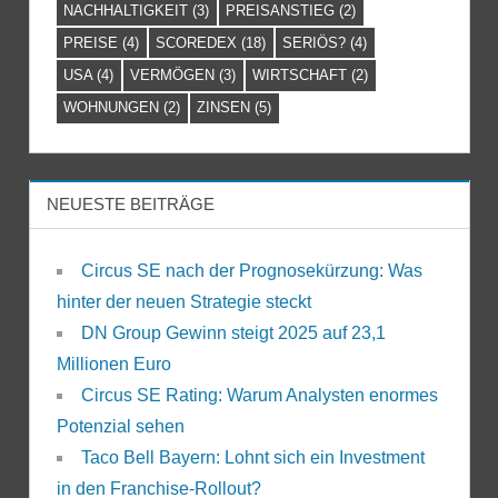
NACHHALTIGKEIT
(3)
PREISANSTIEG
(2)
PREISE
(4)
SCOREDEX
(18)
SERIÖS?
(4)
USA
(4)
VERMÖGEN
(3)
WIRTSCHAFT
(2)
WOHNUNGEN
(2)
ZINSEN
(5)
NEUESTE BEITRÄGE
Circus SE nach der Prognosekürzung: Was
hinter der neuen Strategie steckt
DN Group Gewinn steigt 2025 auf 23,1
Millionen Euro
Circus SE Rating: Warum Analysten enormes
Potenzial sehen
Taco Bell Bayern: Lohnt sich ein Investment
in den Franchise-Rollout?