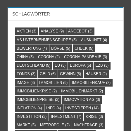
SCHLAGWÖRTER
AKTIEN
(3)
ANALYSE
(9)
ANGEBOT
(3)
AS UNTERNEHMENSGRUPPE
(3)
AUSKUNFT
(4)
BEWERTUNG
(4)
BÖRSE
(5)
CHECK
(5)
CHINA
(3)
CORONA
(2)
CORONA-PANDEMIE
(3)
DEUTSCHLAND
(5)
EU
(3)
EUROPA
(6)
EZB
(3)
FONDS
(3)
GELD
(6)
GEWINN
(5)
HÄUSER
(2)
IMAGE
(3)
IMMOBILIEN
(9)
IMMOBILIENKAUF
(2)
IMMOBILIENKRISE
(2)
IMMOBILIENMARKT
(2)
IMMOBILIENPREISE
(3)
IMMOVATION AG
(3)
INFLATION
(4)
INFO
(4)
INVESTIEREN
(14)
INVESTITION
(3)
INVESTMENT
(7)
KRISE
(3)
MARKT
(6)
METROPOLE
(2)
NACHFRAGE
(3)