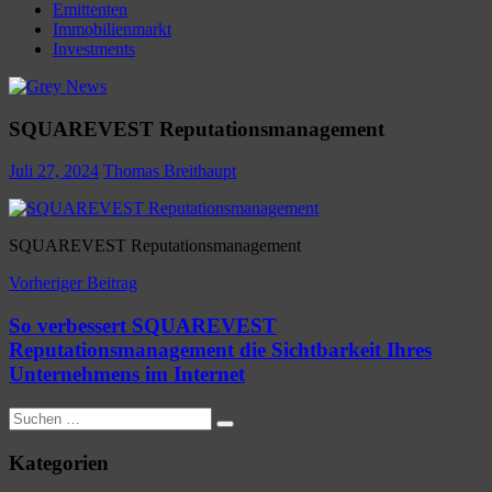
Emittenten
Immobilienmarkt
Investments
SQUAREVEST Reputationsmanagement
Juli 27, 2024
Thomas Breithaupt
SQUAREVEST Reputationsmanagement
Beitragsnavigation
Vorheriger Beitrag
So verbessert SQUAREVEST
Reputationsmanagement die Sichtbarkeit Ihres
Unternehmens im Internet
Suchen
Suchen
nach:
Kategorien