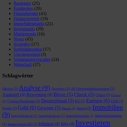
Bauträger
(25)
Emittenten
(20)
Finanzberater
(43)
Finanzvertrieb
(19)
Immobilienmarkt
(22)
Investments
(29)
Maklerpools
(16)
News
(45)
Scoredex
(17)
Seriösitätsrating
(17)
Uncategorized
(3)
Vermögensverwalter
(24)
Wirtschaft
(37)
Schlagwörter
Analyse
(9)
Aktien
(3)
Angebot
(3)
AS Unternehmensgruppe
(3)
Börse
(5)
Check
(5)
Auskunft
(4)
Bewertung
(4)
China
(3)
Corona
Europa
(6)
Deutschland
(5)
Corona-Pandemie
(3)
EU
(3)
EZB
(3)
(2)
Immobilien
Geld
(6)
Gewinn
(5)
Fonds
(3)
Image
(3)
Häuser
(2)
(9)
Immobilienpreise
Immobilienkauf
(2)
Immobilienkrise
(2)
Immobilienmarkt
(2)
Investieren
Inflation
(4)
Info
(4)
(3)
Immovation AG
(3)