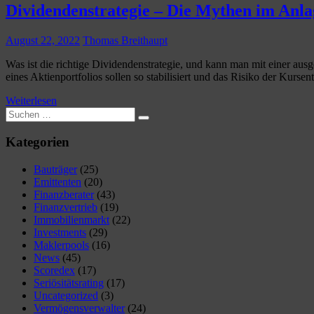
Dividendenstrategie – Die Mythen im Anl
August 22, 2022
Thomas Breithaupt
Was ist die richtige Dividendenstrategie, und kann man mit einer aus
eines Aktienportfolios sollen so stabilisiert und das Risiko der Kurse
Weiterlesen
Suchen
Suchen
nach:
Kategorien
Bauträger
(25)
Emittenten
(20)
Finanzberater
(43)
Finanzvertrieb
(19)
Immobilienmarkt
(22)
Investments
(29)
Maklerpools
(16)
News
(45)
Scoredex
(17)
Seriösitätsrating
(17)
Uncategorized
(3)
Vermögensverwalter
(24)