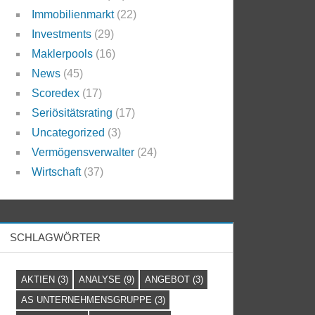
Immobilienmarkt
(22)
Investments
(29)
Maklerpools
(16)
News
(45)
Scoredex
(17)
Seriösitätsrating
(17)
Uncategorized
(3)
Vermögensverwalter
(24)
Wirtschaft
(37)
SCHLAGWÖRTER
AKTIEN
(3)
ANALYSE
(9)
ANGEBOT
(3)
AS UNTERNEHMENSGRUPPE
(3)