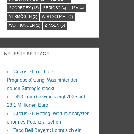
SCOREDEX
(18)
SERIÖS?
(4)
USA
(4)
VERMÖGEN
(3)
WIRTSCHAFT
(2)
WOHNUNGEN
(2)
ZINSEN
(5)
NEUESTE BEITRÄGE
Circus SE nach der
Prognosekürzung: Was hinter der
neuen Strategie steckt
DN Group Gewinn steigt 2025 auf
23,1 Millionen Euro
Circus SE Rating: Warum Analysten
enormes Potenzial sehen
Taco Bell Bayern: Lohnt sich ein