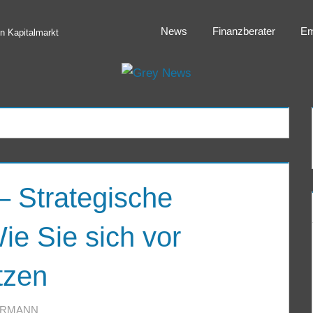
News
Finanzberater
Em
 Kapitalmarkt
 Strategische
ie Sie sich vor
tzen
ERMANN