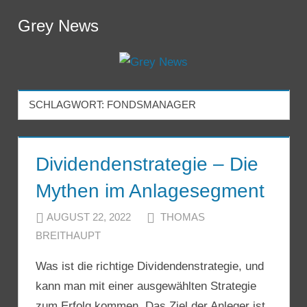
Zum
Grey News
Inhalt
Menu
springen
SCHLAGWORT:
FONDSMANAGER
Dividendenstrategie – Die
Mythen im Anlagesegment
AUGUST 22, 2022
THOMAS
BREITHAUPT
Was ist die richtige Dividendenstrategie, und
kann man mit einer ausgewählten Strategie
zum Erfolg kommen. Das Ziel der Anleger ist,