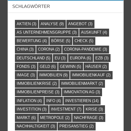
SCHLAGWÖRTER
AKTIEN
(3)
ANALYSE
(9)
ANGEBOT
(3)
AS UNTERNEHMENSGRUPPE
(3)
AUSKUNFT
(4)
BEWERTUNG
(4)
BÖRSE
(5)
CHECK
(5)
CHINA
(3)
CORONA
(2)
CORONA-PANDEMIE
(3)
DEUTSCHLAND
(5)
EU
(3)
EUROPA
(6)
EZB
(3)
FONDS
(3)
GELD
(6)
GEWINN
(5)
HÄUSER
(2)
IMAGE
(3)
IMMOBILIEN
(9)
IMMOBILIENKAUF
(2)
IMMOBILIENKRISE
(2)
IMMOBILIENMARKT
(2)
IMMOBILIENPREISE
(3)
IMMOVATION AG
(3)
INFLATION
(4)
INFO
(4)
INVESTIEREN
(14)
INVESTITION
(3)
INVESTMENT
(7)
KRISE
(3)
MARKT
(6)
METROPOLE
(2)
NACHFRAGE
(3)
NACHHALTIGKEIT
(3)
PREISANSTIEG
(2)