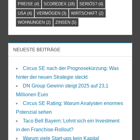
PREISE
(4)
SCOREDEX
(18)
SERIÖS?
(4)
USA
(4)
VERMÖGEN
(3)
WIRTSCHAFT
(2)
WOHNUNGEN
(2)
ZINSEN
(5)
NEUESTE BEITRÄGE
Circus SE nach der Prognosekürzung: Was
hinter der neuen Strategie steckt
DN Group Gewinn steigt 2025 auf 23,1
Millionen Euro
Circus SE Rating: Warum Analysten enormes
Potenzial sehen
Taco Bell Bayern: Lohnt sich ein Investment
in den Franchise-Rollout?
Warum viele Start-ups kein Kapital