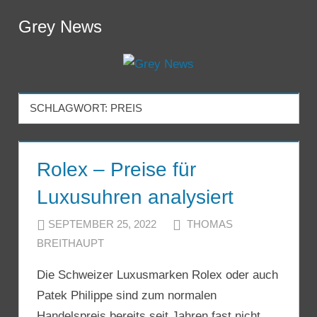
Zum
Grey News
Inhalt
Menu
springen
SCHLAGWORT:
PREIS
Rolex – Preise für
Luxusuhren analysiert
SEPTEMBER 25, 2022
THOMAS
BREITHAUPT
Die Schweizer Luxusmarken Rolex oder auch
Patek Philippe sind zum normalen
Handelspreis bereits seit Jahren fast nicht