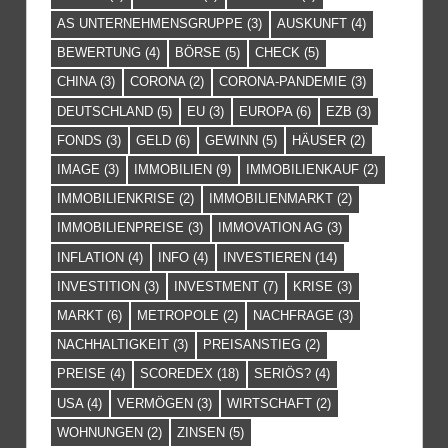
AS UNTERNEHMENSGRUPPE
(3)
AUSKUNFT
(4)
BEWERTUNG
(4)
BÖRSE
(5)
CHECK
(5)
CHINA
(3)
CORONA
(2)
CORONA-PANDEMIE
(3)
DEUTSCHLAND
(5)
EU
(3)
EUROPA
(6)
EZB
(3)
FONDS
(3)
GELD
(6)
GEWINN
(5)
HÄUSER
(2)
IMAGE
(3)
IMMOBILIEN
(9)
IMMOBILIENKAUF
(2)
IMMOBILIENKRISE
(2)
IMMOBILIENMARKT
(2)
IMMOBILIENPREISE
(3)
IMMOVATION AG
(3)
INFLATION
(4)
INFO
(4)
INVESTIEREN
(14)
INVESTITION
(3)
INVESTMENT
(7)
KRISE
(3)
MARKT
(6)
METROPOLE
(2)
NACHFRAGE
(3)
NACHHALTIGKEIT
(3)
PREISANSTIEG
(2)
PREISE
(4)
SCOREDEX
(18)
SERIÖS?
(4)
USA
(4)
VERMÖGEN
(3)
WIRTSCHAFT
(2)
WOHNUNGEN
(2)
ZINSEN
(5)