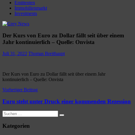
Emittenten
Immobilienmarkt
Investments
Der Kurs von Euro zu Dollar fällt seit über einem
Jahr kontinuierlich – Quelle: Onvista
Juli 31, 2022
Thomas Breithaupt
Der Kurs von Euro zu Dollar fällt seit über einem Jahr
kontinuierlich – Quelle: Onvista
Beitragsnavigation
Vorheriger Beitrag
Euro steht unter Druck einer kommenden Rezession
Suchen
Suchen
nach:
Kategorien