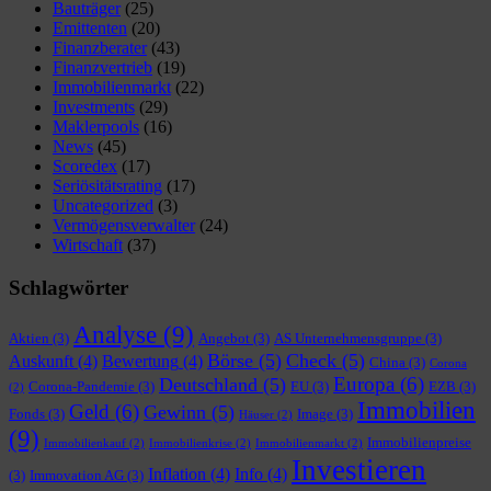
Bauträger
(25)
Emittenten
(20)
Finanzberater
(43)
Finanzvertrieb
(19)
Immobilienmarkt
(22)
Investments
(29)
Maklerpools
(16)
News
(45)
Scoredex
(17)
Seriösitätsrating
(17)
Uncategorized
(3)
Vermögensverwalter
(24)
Wirtschaft
(37)
Schlagwörter
Analyse
(9)
Aktien
(3)
Angebot
(3)
AS Unternehmensgruppe
(3)
Börse
(5)
Check
(5)
Auskunft
(4)
Bewertung
(4)
China
(3)
Corona
Europa
(6)
Deutschland
(5)
Corona-Pandemie
(3)
EU
(3)
EZB
(3)
(2)
Immobilien
Geld
(6)
Gewinn
(5)
Fonds
(3)
Image
(3)
Häuser
(2)
(9)
Immobilienpreise
Immobilienkauf
(2)
Immobilienkrise
(2)
Immobilienmarkt
(2)
Investieren
Inflation
(4)
Info
(4)
(3)
Immovation AG
(3)